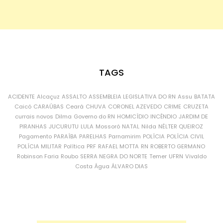
TAGS
ACIDENTE
Alcaçuz
ASSALTO
ASSEMBLEIA LEGISLATIVA DO RN
Assu
BATATA
Caicó
CARAÚBAS
Ceará
CHUVA
CORONEL AZEVEDO
CRIME
CRUZETA
currais novos
Dilma
Governo do RN
HOMICÍDIO
INCÊNDIO
JARDIM DE
PIRANHAS
JUCURUTU
LULA
Mossoró
NATAL
Nilda
NÉLTER QUEIROZ
Pagamento
PARAÍBA
PARELHAS
Parnamirim
POLÍCIA
POLÍCIA CIVIL
POLÍCIA MILITAR
Política
PRF
RAFAEL MOTTA
RN
ROBERTO GERMANO
Robinson Faria
Roubo
SERRA NEGRA DO NORTE
Temer
UFRN
Vivaldo
Costa
Água
ÁLVARO DIAS