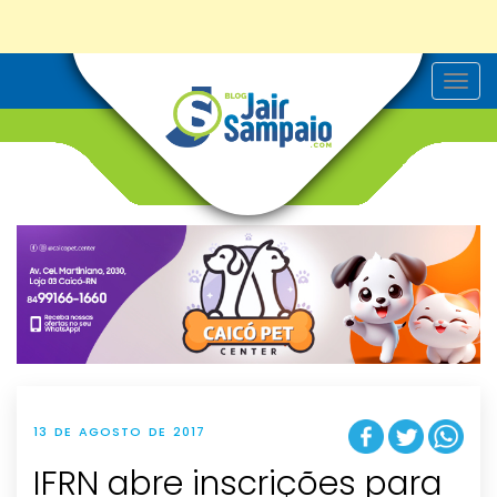
T
o
g
g
l
e
n
a
v
i
g
a
t
i
o
n
13 DE AGOSTO DE 2017
IFRN abre inscrições para