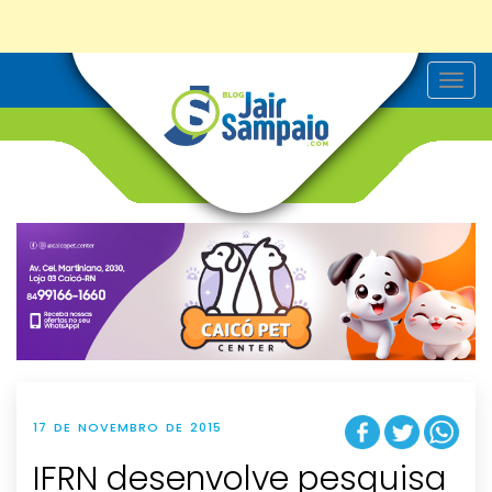
T
o
g
g
l
e
n
a
v
i
g
a
t
i
o
n
17 DE NOVEMBRO DE 2015
IFRN desenvolve pesquisa