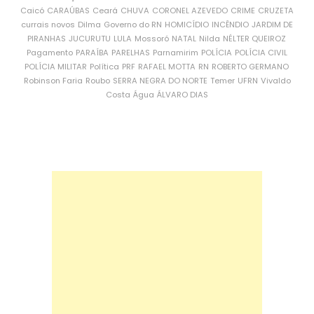
Caicó
CARAÚBAS
Ceará
CHUVA
CORONEL AZEVEDO
CRIME
CRUZETA
currais novos
Dilma
Governo do RN
HOMICÍDIO
INCÊNDIO
JARDIM DE
PIRANHAS
JUCURUTU
LULA
Mossoró
NATAL
Nilda
NÉLTER QUEIROZ
Pagamento
PARAÍBA
PARELHAS
Parnamirim
POLÍCIA
POLÍCIA CIVIL
POLÍCIA MILITAR
Política
PRF
RAFAEL MOTTA
RN
ROBERTO GERMANO
Robinson Faria
Roubo
SERRA NEGRA DO NORTE
Temer
UFRN
Vivaldo
Costa
Água
ÁLVARO DIAS