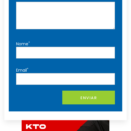
*
Nome
*
Email
ENVIAR