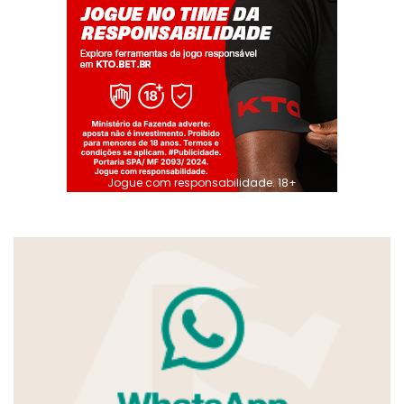
Jogue com responsabilidade. 18+