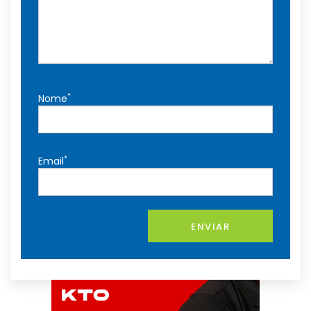
*
Nome
*
Email
ENVIAR