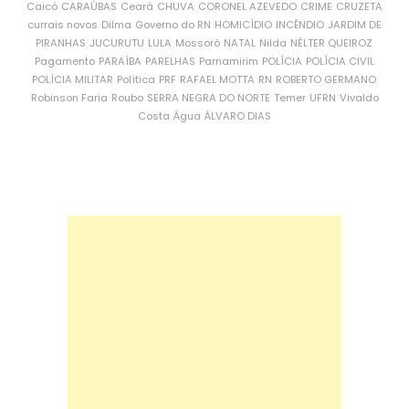
Caicó
CARAÚBAS
Ceará
CHUVA
CORONEL AZEVEDO
CRIME
CRUZETA
currais novos
Dilma
Governo do RN
HOMICÍDIO
INCÊNDIO
JARDIM DE
PIRANHAS
JUCURUTU
LULA
Mossoró
NATAL
Nilda
NÉLTER QUEIROZ
Pagamento
PARAÍBA
PARELHAS
Parnamirim
POLÍCIA
POLÍCIA CIVIL
POLÍCIA MILITAR
Política
PRF
RAFAEL MOTTA
RN
ROBERTO GERMANO
Robinson Faria
Roubo
SERRA NEGRA DO NORTE
Temer
UFRN
Vivaldo
Costa
Água
ÁLVARO DIAS