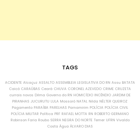
TAGS
ACIDENTE
Alcaçuz
ASSALTO
ASSEMBLEIA LEGISLATIVA DO RN
Assu
BATATA
Caicó
CARAÚBAS
Ceará
CHUVA
CORONEL AZEVEDO
CRIME
CRUZETA
currais novos
Dilma
Governo do RN
HOMICÍDIO
INCÊNDIO
JARDIM DE
PIRANHAS
JUCURUTU
LULA
Mossoró
NATAL
Nilda
NÉLTER QUEIROZ
Pagamento
PARAÍBA
PARELHAS
Parnamirim
POLÍCIA
POLÍCIA CIVIL
POLÍCIA MILITAR
Política
PRF
RAFAEL MOTTA
RN
ROBERTO GERMANO
Robinson Faria
Roubo
SERRA NEGRA DO NORTE
Temer
UFRN
Vivaldo
Costa
Água
ÁLVARO DIAS