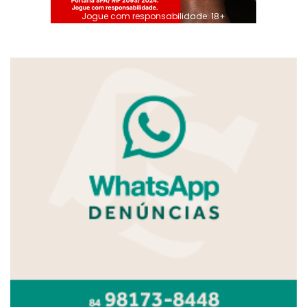
Jogue com responsabilidade. 18+