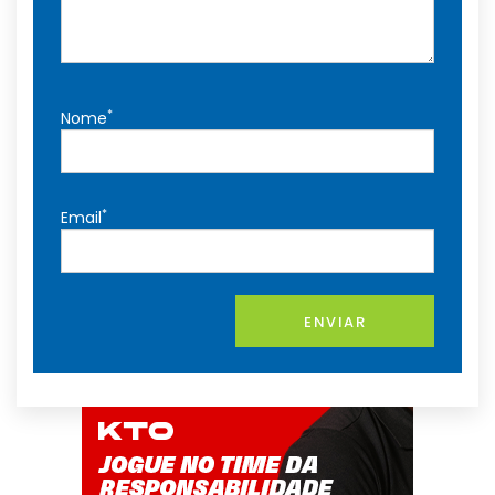
*
Nome
*
Email
ENVIAR