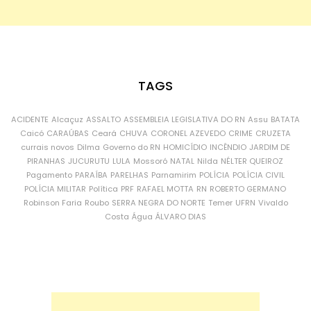
TAGS
ACIDENTE
Alcaçuz
ASSALTO
ASSEMBLEIA LEGISLATIVA DO RN
Assu
BATATA
Caicó
CARAÚBAS
Ceará
CHUVA
CORONEL AZEVEDO
CRIME
CRUZETA
currais novos
Dilma
Governo do RN
HOMICÍDIO
INCÊNDIO
JARDIM DE
PIRANHAS
JUCURUTU
LULA
Mossoró
NATAL
Nilda
NÉLTER QUEIROZ
Pagamento
PARAÍBA
PARELHAS
Parnamirim
POLÍCIA
POLÍCIA CIVIL
POLÍCIA MILITAR
Política
PRF
RAFAEL MOTTA
RN
ROBERTO GERMANO
Robinson Faria
Roubo
SERRA NEGRA DO NORTE
Temer
UFRN
Vivaldo
Costa
Água
ÁLVARO DIAS