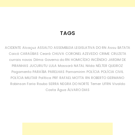
TAGS
ACIDENTE
Alcaçuz
ASSALTO
ASSEMBLEIA LEGISLATIVA DO RN
Assu
BATATA
Caicó
CARAÚBAS
Ceará
CHUVA
CORONEL AZEVEDO
CRIME
CRUZETA
currais novos
Dilma
Governo do RN
HOMICÍDIO
INCÊNDIO
JARDIM DE
PIRANHAS
JUCURUTU
LULA
Mossoró
NATAL
Nilda
NÉLTER QUEIROZ
Pagamento
PARAÍBA
PARELHAS
Parnamirim
POLÍCIA
POLÍCIA CIVIL
POLÍCIA MILITAR
Política
PRF
RAFAEL MOTTA
RN
ROBERTO GERMANO
Robinson Faria
Roubo
SERRA NEGRA DO NORTE
Temer
UFRN
Vivaldo
Costa
Água
ÁLVARO DIAS