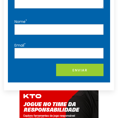
*
Nome
*
Email
ENVIAR