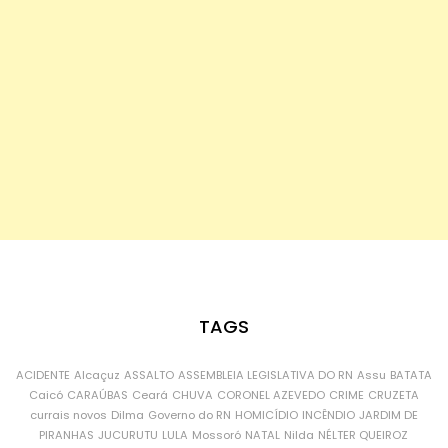
TAGS
ACIDENTE
Alcaçuz
ASSALTO
ASSEMBLEIA LEGISLATIVA DO RN
Assu
BATATA
Caicó
CARAÚBAS
Ceará
CHUVA
CORONEL AZEVEDO
CRIME
CRUZETA
currais novos
Dilma
Governo do RN
HOMICÍDIO
INCÊNDIO
JARDIM DE
PIRANHAS
JUCURUTU
LULA
Mossoró
NATAL
Nilda
NÉLTER QUEIROZ