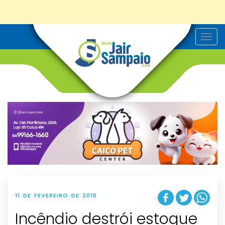
T
o
g
g
l
e
n
a
v
i
g
a
t
i
o
n
11 DE FEVEREIRO DE 2016
Incêndio destrói estoque