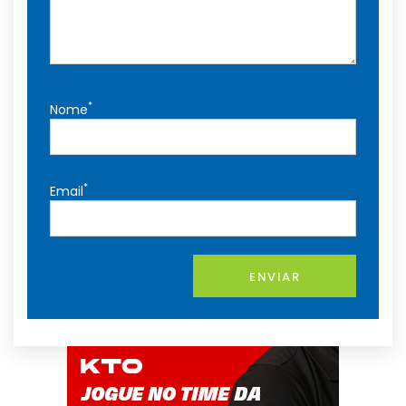
*
Nome
*
Email
ENVIAR