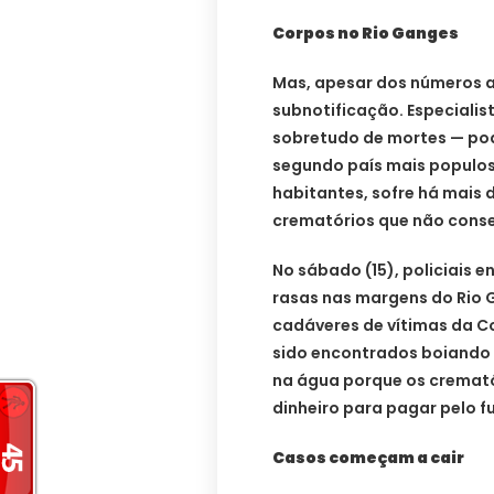
Corpos no Rio Ganges
Mas, apesar dos números as
subnotificação. Especialis
sobretudo de mortes — pod
segundo país mais populos
habitantes, sofre há mais
crematórios que não cons
No sábado (15), policiais
rasas nas margens do Rio 
cadáveres de vítimas da Co
sido encontrados boiando n
na água porque os cremató
dinheiro para pagar pelo fu
Casos começam a cair