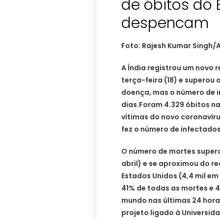
de óbitos do 
despencam
Foto: Rajesh Kumar Singh/
A Índia registrou um novo 
terça-feira (18) e superou
doença, mas o número de 
dias.Foram 4.329 óbitos na
vítimas do novo coronavírus
fez o número de infectados
O número de mortes superou 
abril) e se aproximou do r
Estados Unidos (4,4 mil em 1
41% de todas as mortes e 
mundo nas últimas 24 hora
projeto ligado à Universid