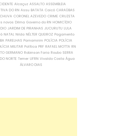
CIDENTE
Alcaçuz
ASSALTO
ASSEMBLEIA
ATIVA DO RN
Assu
BATATA
Caicó
CARAÚBAS
CHUVA
CORONEL AZEVEDO
CRIME
CRUZETA
is novos
Dilma
Governo do RN
HOMICÍDIO
NDIO
JARDIM DE PIRANHAS
JUCURUTU
LULA
ró
NATAL
Nilda
NÉLTER QUEIROZ
Pagamento
ÍBA
PARELHAS
Parnamirim
POLÍCIA
POLÍCIA
LÍCIA MILITAR
Política
PRF
RAFAEL MOTTA
RN
RTO GERMANO
Robinson Faria
Roubo
SERRA
DO NORTE
Temer
UFRN
Vivaldo Costa
Água
ÁLVARO DIAS