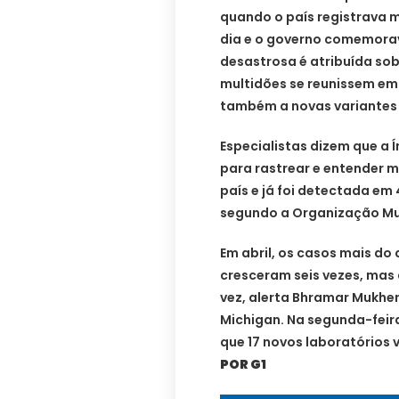
quando o país registrava m
dia e o governo comemorav
desastrosa é atribuída so
multidões se reunissem em f
também a novas variantes 
Especialistas dizem que a Í
para rastrear e entender me
país e já foi detectada em
segundo a Organização Mu
Em abril, os casos mais do
cresceram seis vezes, mas
vez, alerta Bhramar Mukher
Michigan. Na segunda-feira 
que 17 novos laboratórios v
POR G1