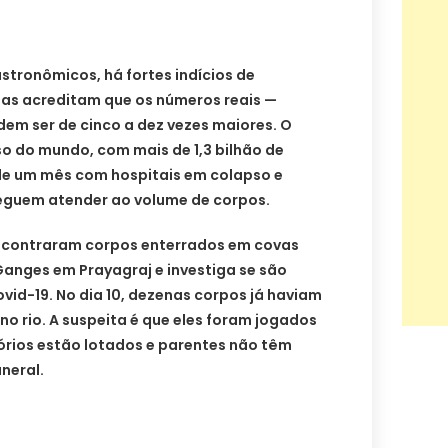
tronômicos, há fortes indícios de
tas acreditam que os números reais —
em ser de cinco a dez vezes maiores. O
o do mundo, com mais de 1,3 bilhão de
 de um mês com hospitais em colapso e
eguem atender ao volume de corpos.
 encontraram corpos enterrados em covas
Ganges em Prayagraj e investiga se são
vid-19. No dia 10, dezenas corpos já haviam
o rio. A suspeita é que eles foram jogados
rios estão lotados e parentes não têm
neral.