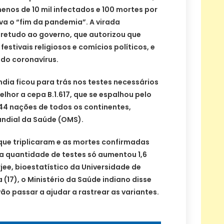
enos de 10 mil infectados e 100 mortes por
a o “fim da pandemia”. A virada
bretudo ao governo, que autorizou que
estivais religiosos e comícios políticos, e
do coronavírus.
ndia ficou para trás nos testes necessários
lhor a cepa B.1.617, que se espalhou pelo
 44 nações de todos os continentes,
ndial da Saúde (OMS).
 que triplicaram e as mortes confirmadas
 a quantidade de testes só aumentou 1,6
jee, bioestatístico da Universidade de
(17), o Ministério da Saúde indiano disse
ão passar a ajudar a rastrear as variantes.