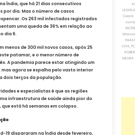
a Índia, que há 21 dias consecutivos
A
LEGISL
tos por dia. Mas o número de casos
Ceará
pencar. Os 263 mil infectados registrados
curra
resentam uma queda de 36% em relação ao
INCÊ
o dia 6.
Mosso
PARA
CIVIL
PO
om menos de 300 mil novos casos, após 25
ROBE
este patamar, e o menor número de
NEGRA 
ês. A pandemia parece estar atingindo um
 mas agora se espalha pelo vasto interior
ra dois terços da população.
dades e especialistas é que as regiões
ma infraestrutura de saúde ainda pior do
, que está há semanas em colapso.
ação
d-19 dispararam na Índia desde fevereiro,