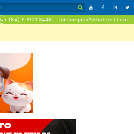
(84) 9 8173 8448
jairsampaio2@hotmail.com