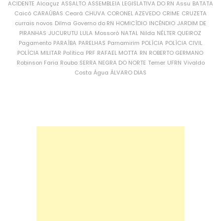
ACIDENTE
Alcaçuz
ASSALTO
ASSEMBLEIA LEGISLATIVA DO RN
Assu
BATATA
Caicó
CARAÚBAS
Ceará
CHUVA
CORONEL AZEVEDO
CRIME
CRUZETA
currais novos
Dilma
Governo do RN
HOMICÍDIO
INCÊNDIO
JARDIM DE
PIRANHAS
JUCURUTU
LULA
Mossoró
NATAL
Nilda
NÉLTER QUEIROZ
Pagamento
PARAÍBA
PARELHAS
Parnamirim
POLÍCIA
POLÍCIA CIVIL
POLÍCIA MILITAR
Política
PRF
RAFAEL MOTTA
RN
ROBERTO GERMANO
Robinson Faria
Roubo
SERRA NEGRA DO NORTE
Temer
UFRN
Vivaldo
Costa
Água
ÁLVARO DIAS