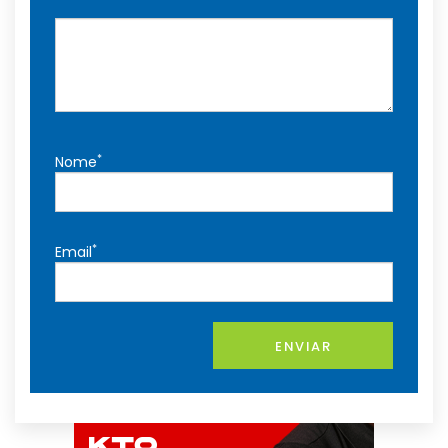
*
Nome
*
Email
ENVIAR