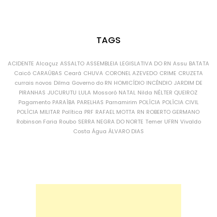
TAGS
ACIDENTE
Alcaçuz
ASSALTO
ASSEMBLEIA LEGISLATIVA DO RN
Assu
BATATA
Caicó
CARAÚBAS
Ceará
CHUVA
CORONEL AZEVEDO
CRIME
CRUZETA
currais novos
Dilma
Governo do RN
HOMICÍDIO
INCÊNDIO
JARDIM DE
PIRANHAS
JUCURUTU
LULA
Mossoró
NATAL
Nilda
NÉLTER QUEIROZ
Pagamento
PARAÍBA
PARELHAS
Parnamirim
POLÍCIA
POLÍCIA CIVIL
POLÍCIA MILITAR
Política
PRF
RAFAEL MOTTA
RN
ROBERTO GERMANO
Robinson Faria
Roubo
SERRA NEGRA DO NORTE
Temer
UFRN
Vivaldo
Costa
Água
ÁLVARO DIAS