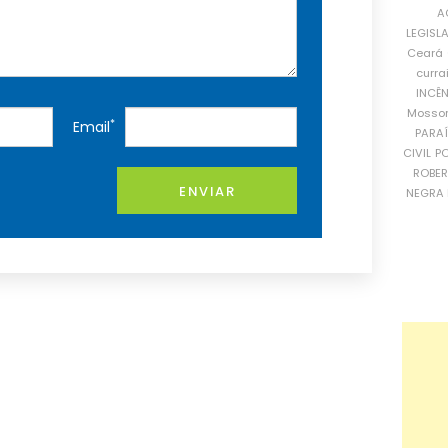
A
LEGISL
Ceará
curra
INCÊ
Mosso
*
Email
PARA
CIVIL
PO
ROBE
ENVIAR
NEGRA 