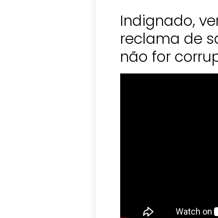
Indignado, ve
reclama de sal
não for corru