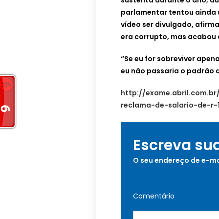
sustenta durante o ano, du
parlamentar tentou ainda 
vídeo ser divulgado, afirm
era corrupto, mas acabou 
“Se eu for sobreviver apen
eu não passaria o padrão d
http://exame.abril.com.br
reclama-de-salario-de-r-
Escreva su
O seu endereço de e-ma
Comentário