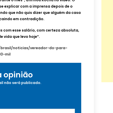
rante o mês”, afirmou Rocha no vídeo.
O
se explicar com a imprensa depois de o
ando que não quis dizer que alguém da casa
caindo em contradição.
as com esse salário, com certeza absoluta,
e vida que levo hoje”.
/brasil/noticias/vereador-do-para-
10-mil
a opinião
il não será publicado.