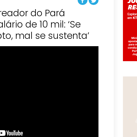
reador do Pará
ário de 10 mil: ‘Se
pto, mal se sustenta’