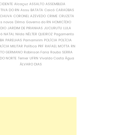
CIDENTE
Alcaçuz
ASSALTO
ASSEMBLEIA
ATIVA DO RN
Assu
BATATA
Caicó
CARAÚBAS
CHUVA
CORONEL AZEVEDO
CRIME
CRUZETA
is novos
Dilma
Governo do RN
HOMICÍDIO
NDIO
JARDIM DE PIRANHAS
JUCURUTU
LULA
ró
NATAL
Nilda
NÉLTER QUEIROZ
Pagamento
ÍBA
PARELHAS
Parnamirim
POLÍCIA
POLÍCIA
LÍCIA MILITAR
Política
PRF
RAFAEL MOTTA
RN
RTO GERMANO
Robinson Faria
Roubo
SERRA
DO NORTE
Temer
UFRN
Vivaldo Costa
Água
ÁLVARO DIAS