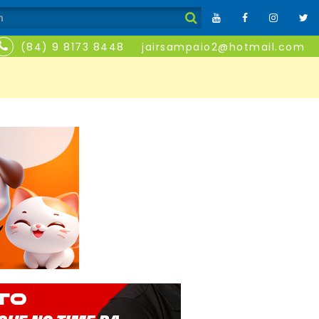
(84) 9 8173 8448
jairsampaio2@hotmail.com