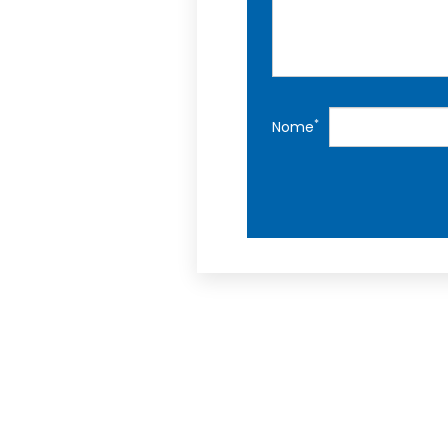
*
Nome