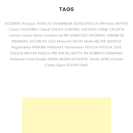
TAGS
ACIDENTE
Alcaçuz
ASSALTO
ASSEMBLEIA LEGISLATIVA DO RN
Assu
BATATA
Caicó
CARAÚBAS
Ceará
CHUVA
CORONEL AZEVEDO
CRIME
CRUZETA
currais novos
Dilma
Governo do RN
HOMICÍDIO
INCÊNDIO
JARDIM DE
PIRANHAS
JUCURUTU
LULA
Mossoró
NATAL
Nilda
NÉLTER QUEIROZ
Pagamento
PARAÍBA
PARELHAS
Parnamirim
POLÍCIA
POLÍCIA CIVIL
POLÍCIA MILITAR
Política
PRF
RAFAEL MOTTA
RN
ROBERTO GERMANO
Robinson Faria
Roubo
SERRA NEGRA DO NORTE
Temer
UFRN
Vivaldo
Costa
Água
ÁLVARO DIAS