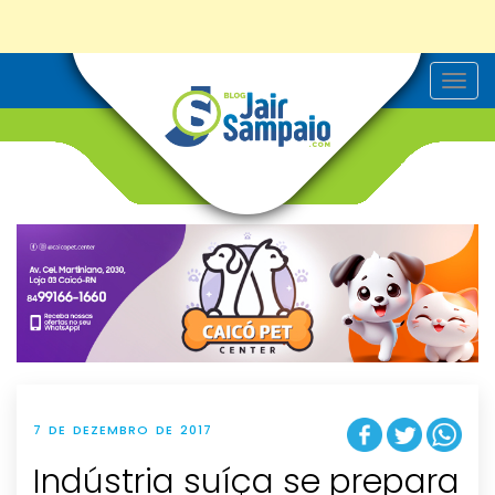
T
o
g
g
l
e
n
a
v
i
g
a
t
i
o
n
7 DE DEZEMBRO DE 2017
Indústria suíça se prepara