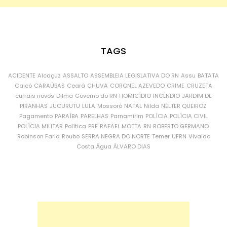
TAGS
ACIDENTE
Alcaçuz
ASSALTO
ASSEMBLEIA LEGISLATIVA DO RN
Assu
BATATA
Caicó
CARAÚBAS
Ceará
CHUVA
CORONEL AZEVEDO
CRIME
CRUZETA
currais novos
Dilma
Governo do RN
HOMICÍDIO
INCÊNDIO
JARDIM DE
PIRANHAS
JUCURUTU
LULA
Mossoró
NATAL
Nilda
NÉLTER QUEIROZ
Pagamento
PARAÍBA
PARELHAS
Parnamirim
POLÍCIA
POLÍCIA CIVIL
POLÍCIA MILITAR
Política
PRF
RAFAEL MOTTA
RN
ROBERTO GERMANO
Robinson Faria
Roubo
SERRA NEGRA DO NORTE
Temer
UFRN
Vivaldo
Costa
Água
ÁLVARO DIAS