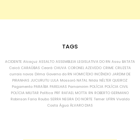
TAGS
ACIDENTE
Alcaçuz
ASSALTO
ASSEMBLEIA LEGISLATIVA DO RN
Assu
BATATA
Caicó
CARAÚBAS
Ceará
CHUVA
CORONEL AZEVEDO
CRIME
CRUZETA
currais novos
Dilma
Governo do RN
HOMICÍDIO
INCÊNDIO
JARDIM DE
PIRANHAS
JUCURUTU
LULA
Mossoró
NATAL
Nilda
NÉLTER QUEIROZ
Pagamento
PARAÍBA
PARELHAS
Parnamirim
POLÍCIA
POLÍCIA CIVIL
POLÍCIA MILITAR
Política
PRF
RAFAEL MOTTA
RN
ROBERTO GERMANO
Robinson Faria
Roubo
SERRA NEGRA DO NORTE
Temer
UFRN
Vivaldo
Costa
Água
ÁLVARO DIAS