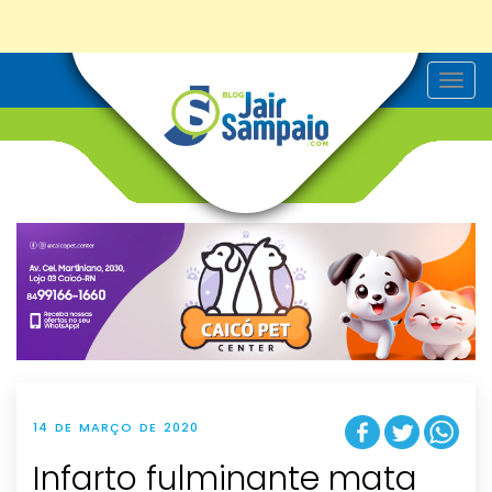
T
o
g
g
l
e
n
a
v
i
g
a
t
i
o
n
14 DE MARÇO DE 2020
Infarto fulminante mata