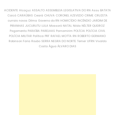
ACIDENTE
Alcaçuz
ASSALTO
ASSEMBLEIA LEGISLATIVA DO RN
Assu
BATATA
Caicó
CARAÚBAS
Ceará
CHUVA
CORONEL AZEVEDO
CRIME
CRUZETA
currais novos
Dilma
Governo do RN
HOMICÍDIO
INCÊNDIO
JARDIM DE
PIRANHAS
JUCURUTU
LULA
Mossoró
NATAL
Nilda
NÉLTER QUEIROZ
Pagamento
PARAÍBA
PARELHAS
Parnamirim
POLÍCIA
POLÍCIA CIVIL
POLÍCIA MILITAR
Política
PRF
RAFAEL MOTTA
RN
ROBERTO GERMANO
Robinson Faria
Roubo
SERRA NEGRA DO NORTE
Temer
UFRN
Vivaldo
Costa
Água
ÁLVARO DIAS