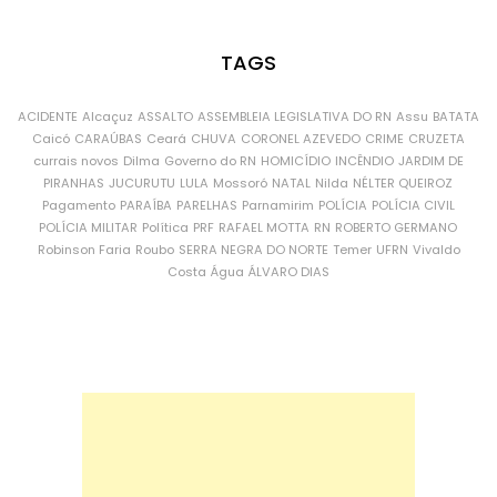
TAGS
ACIDENTE
Alcaçuz
ASSALTO
ASSEMBLEIA LEGISLATIVA DO RN
Assu
BATATA
Caicó
CARAÚBAS
Ceará
CHUVA
CORONEL AZEVEDO
CRIME
CRUZETA
currais novos
Dilma
Governo do RN
HOMICÍDIO
INCÊNDIO
JARDIM DE
PIRANHAS
JUCURUTU
LULA
Mossoró
NATAL
Nilda
NÉLTER QUEIROZ
Pagamento
PARAÍBA
PARELHAS
Parnamirim
POLÍCIA
POLÍCIA CIVIL
POLÍCIA MILITAR
Política
PRF
RAFAEL MOTTA
RN
ROBERTO GERMANO
Robinson Faria
Roubo
SERRA NEGRA DO NORTE
Temer
UFRN
Vivaldo
Costa
Água
ÁLVARO DIAS