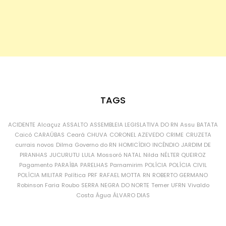
TAGS
ACIDENTE
Alcaçuz
ASSALTO
ASSEMBLEIA LEGISLATIVA DO RN
Assu
BATATA
Caicó
CARAÚBAS
Ceará
CHUVA
CORONEL AZEVEDO
CRIME
CRUZETA
currais novos
Dilma
Governo do RN
HOMICÍDIO
INCÊNDIO
JARDIM DE
PIRANHAS
JUCURUTU
LULA
Mossoró
NATAL
Nilda
NÉLTER QUEIROZ
Pagamento
PARAÍBA
PARELHAS
Parnamirim
POLÍCIA
POLÍCIA CIVIL
POLÍCIA MILITAR
Política
PRF
RAFAEL MOTTA
RN
ROBERTO GERMANO
Robinson Faria
Roubo
SERRA NEGRA DO NORTE
Temer
UFRN
Vivaldo
Costa
Água
ÁLVARO DIAS