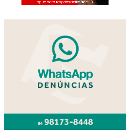
Jogue com responsabilidade. 18+