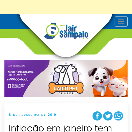
T
o
g
g
l
e
n
a
v
i
g
a
t
i
o
n
8 DE FEVEREIRO DE 2019
Inflação em janeiro tem