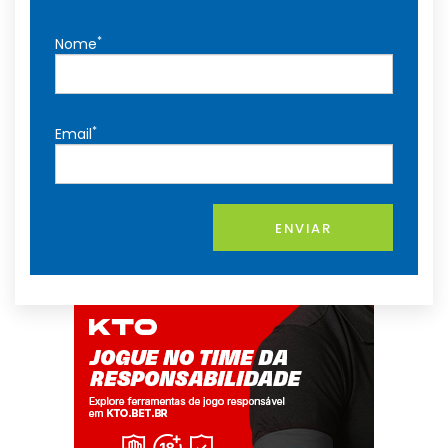
*
Nome
*
Email
ENVIAR