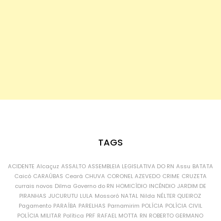
TAGS
ACIDENTE
Alcaçuz
ASSALTO
ASSEMBLEIA LEGISLATIVA DO RN
Assu
BATATA
Caicó
CARAÚBAS
Ceará
CHUVA
CORONEL AZEVEDO
CRIME
CRUZETA
currais novos
Dilma
Governo do RN
HOMICÍDIO
INCÊNDIO
JARDIM DE
PIRANHAS
JUCURUTU
LULA
Mossoró
NATAL
Nilda
NÉLTER QUEIROZ
Pagamento
PARAÍBA
PARELHAS
Parnamirim
POLÍCIA
POLÍCIA CIVIL
POLÍCIA MILITAR
Política
PRF
RAFAEL MOTTA
RN
ROBERTO GERMANO