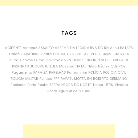
TAGS
ACIDENTE
Alcaçuz
ASSALTO
ASSEMBLEIA LEGISLATIVA DO RN
Assu
BATATA
Caicó
CARAÚBAS
Ceará
CHUVA
CORONEL AZEVEDO
CRIME
CRUZETA
currais novos
Dilma
Governo do RN
HOMICÍDIO
INCÊNDIO
JARDIM DE
PIRANHAS
JUCURUTU
LULA
Mossoró
NATAL
Nilda
NÉLTER QUEIROZ
Pagamento
PARAÍBA
PARELHAS
Parnamirim
POLÍCIA
POLÍCIA CIVIL
POLÍCIA MILITAR
Política
PRF
RAFAEL MOTTA
RN
ROBERTO GERMANO
Robinson Faria
Roubo
SERRA NEGRA DO NORTE
Temer
UFRN
Vivaldo
Costa
Água
ÁLVARO DIAS