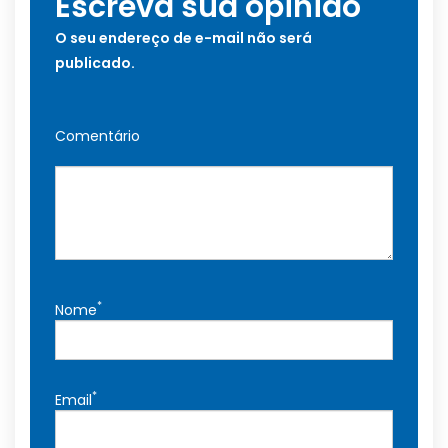
Escreva sua opinião
O seu endereço de e-mail não será
publicado.
Comentário
*
Nome
*
Email