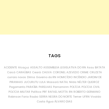
TAGS
ACIDENTE
Alcaçuz
ASSALTO
ASSEMBLEIA LEGISLATIVA DO RN
Assu
BATATA
Caicó
CARAÚBAS
Ceará
CHUVA
CORONEL AZEVEDO
CRIME
CRUZETA
currais novos
Dilma
Governo do RN
HOMICÍDIO
INCÊNDIO
JARDIM DE
PIRANHAS
JUCURUTU
LULA
Mossoró
NATAL
Nilda
NÉLTER QUEIROZ
Pagamento
PARAÍBA
PARELHAS
Parnamirim
POLÍCIA
POLÍCIA CIVIL
POLÍCIA MILITAR
Política
PRF
RAFAEL MOTTA
RN
ROBERTO GERMANO
Robinson Faria
Roubo
SERRA NEGRA DO NORTE
Temer
UFRN
Vivaldo
Costa
Água
ÁLVARO DIAS