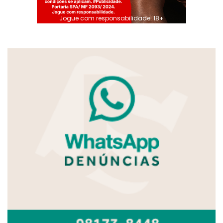
Jogue com responsabilidade. 18+