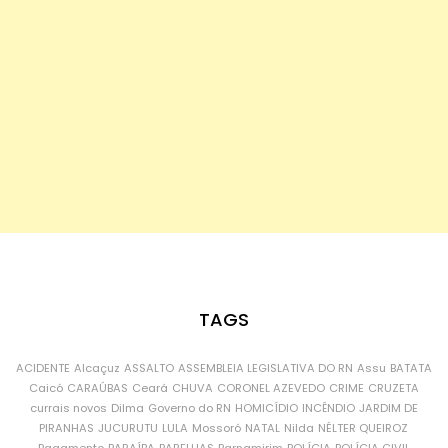
TAGS
ACIDENTE
Alcaçuz
ASSALTO
ASSEMBLEIA LEGISLATIVA DO RN
Assu
BATATA
Caicó
CARAÚBAS
Ceará
CHUVA
CORONEL AZEVEDO
CRIME
CRUZETA
currais novos
Dilma
Governo do RN
HOMICÍDIO
INCÊNDIO
JARDIM DE
PIRANHAS
JUCURUTU
LULA
Mossoró
NATAL
Nilda
NÉLTER QUEIROZ
Pagamento
PARAÍBA
PARELHAS
Parnamirim
POLÍCIA
POLÍCIA CIVIL