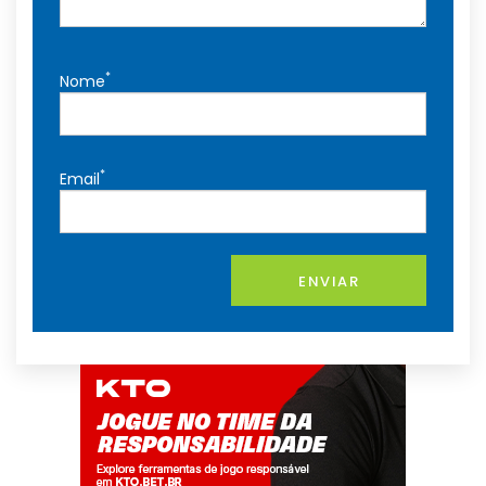
*
Nome
*
Email
ENVIAR