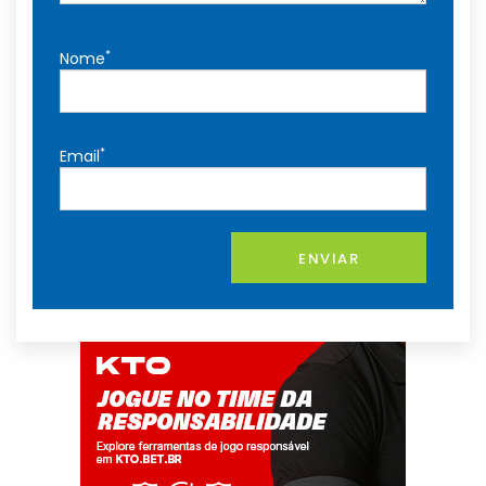
*
Nome
*
Email
ENVIAR