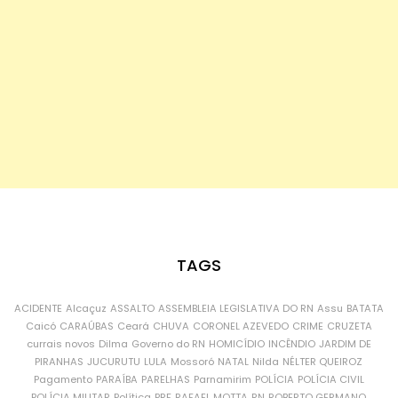
TAGS
ACIDENTE
Alcaçuz
ASSALTO
ASSEMBLEIA LEGISLATIVA DO RN
Assu
BATATA
Caicó
CARAÚBAS
Ceará
CHUVA
CORONEL AZEVEDO
CRIME
CRUZETA
currais novos
Dilma
Governo do RN
HOMICÍDIO
INCÊNDIO
JARDIM DE
PIRANHAS
JUCURUTU
LULA
Mossoró
NATAL
Nilda
NÉLTER QUEIROZ
Pagamento
PARAÍBA
PARELHAS
Parnamirim
POLÍCIA
POLÍCIA CIVIL
POLÍCIA MILITAR
Política
PRF
RAFAEL MOTTA
RN
ROBERTO GERMANO