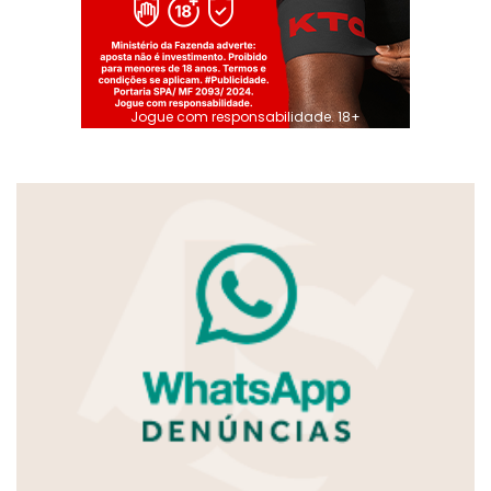
Jogue com responsabilidade. 18+