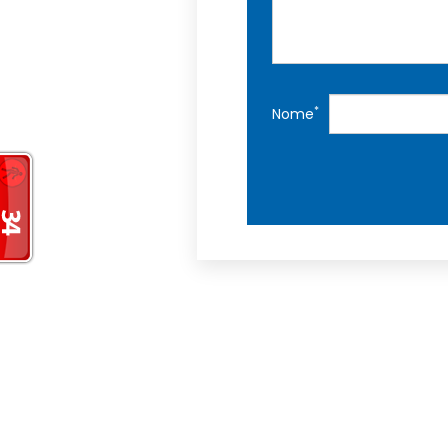
*
Nome