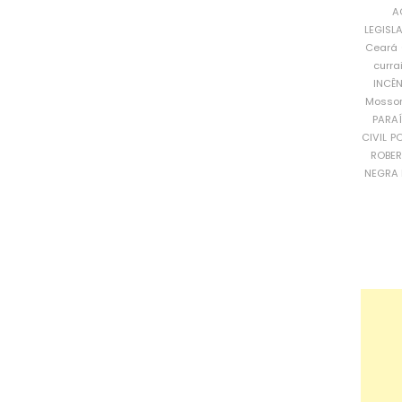
A
LEGISL
Ceará
curra
INCÊ
Mosso
PARA
CIVIL
PO
ROBE
NEGRA 