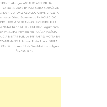
CIDENTE
Alcaçuz
ASSALTO
ASSEMBLEIA
ATIVA DO RN
Assu
BATATA
Caicó
CARAÚBAS
CHUVA
CORONEL AZEVEDO
CRIME
CRUZETA
is novos
Dilma
Governo do RN
HOMICÍDIO
NDIO
JARDIM DE PIRANHAS
JUCURUTU
LULA
ró
NATAL
Nilda
NÉLTER QUEIROZ
Pagamento
ÍBA
PARELHAS
Parnamirim
POLÍCIA
POLÍCIA
LÍCIA MILITAR
Política
PRF
RAFAEL MOTTA
RN
RTO GERMANO
Robinson Faria
Roubo
SERRA
DO NORTE
Temer
UFRN
Vivaldo Costa
Água
ÁLVARO DIAS