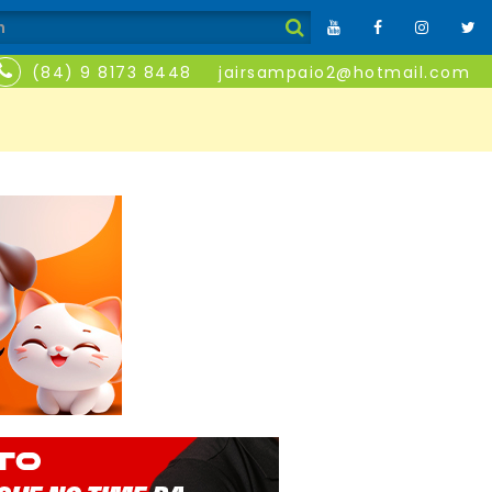
(84) 9 8173 8448
jairsampaio2@hotmail.com