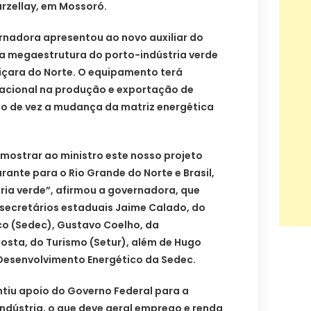
rzellay, em Mossoró.
nadora apresentou ao novo auxiliar do
da megaestrutura do porto-indústria verde
içara do Norte. O equipamento terá
nacional na produção e exportação de
o de vez a mudança da matriz energética
mostrar ao ministro este nosso projeto
rante para o Rio Grande do Norte e Brasil,
ria verde”, afirmou a governadora, que
ecretários estaduais Jaime Calado, do
o (Sedec), Gustavo Coelho, da
Costa, do Turismo (Setur), além de Hugo
Desenvolvimento Energético da Sedec.
antiu apoio do Governo Federal para a
dústria, o que deve geral emprego e renda