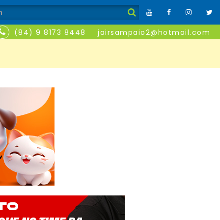
(84) 9 8173 8448
jairsampaio2@hotmail.com