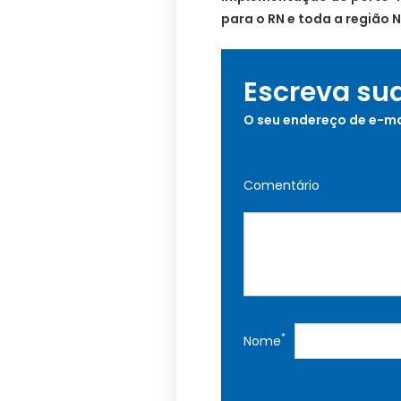
para o RN e toda a região 
Escreva su
O seu endereço de e-ma
Comentário
*
Nome