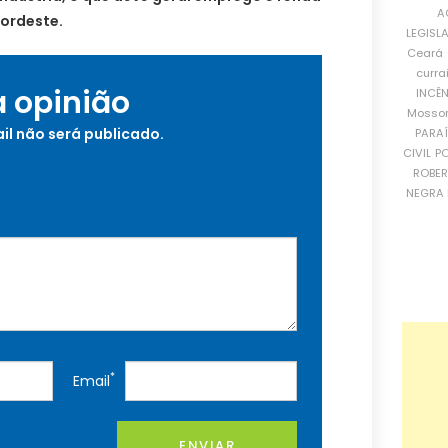
A
Nordeste.
LEGISL
Ceará
curra
a opinião
INCÊ
Mosso
il não será publicado.
PARA
CIVIL
PO
ROBE
NEGRA 
*
Email
ENVIAR