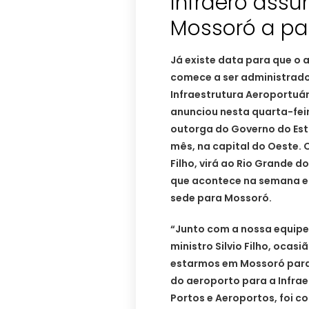
Infraero ass
Mossoró a par
Já existe data para que o
comece a ser administrado 
Infraestrutura Aeroportuá
anunciou nesta quarta-feir
outorga do Governo do Esta
mês, na capital do Oeste. O
Filho, virá ao Rio Grande d
que acontece na semana em
sede para Mossoró.
“Junto com a nossa equipe
ministro Silvio Filho, ocasi
estarmos em Mossoró para
do aeroporto para a Infrae
Portos e Aeroportos, foi c