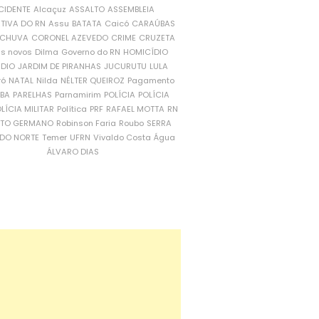
CIDENTE
Alcaçuz
ASSALTO
ASSEMBLEIA
ATIVA DO RN
Assu
BATATA
Caicó
CARAÚBAS
CHUVA
CORONEL AZEVEDO
CRIME
CRUZETA
is novos
Dilma
Governo do RN
HOMICÍDIO
NDIO
JARDIM DE PIRANHAS
JUCURUTU
LULA
ró
NATAL
Nilda
NÉLTER QUEIROZ
Pagamento
ÍBA
PARELHAS
Parnamirim
POLÍCIA
POLÍCIA
LÍCIA MILITAR
Política
PRF
RAFAEL MOTTA
RN
RTO GERMANO
Robinson Faria
Roubo
SERRA
DO NORTE
Temer
UFRN
Vivaldo Costa
Água
ÁLVARO DIAS