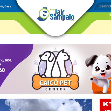
eições