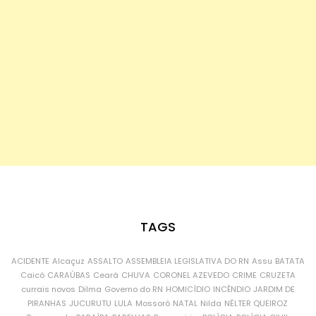
TAGS
ACIDENTE
Alcaçuz
ASSALTO
ASSEMBLEIA LEGISLATIVA DO RN
Assu
BATATA
Caicó
CARAÚBAS
Ceará
CHUVA
CORONEL AZEVEDO
CRIME
CRUZETA
currais novos
Dilma
Governo do RN
HOMICÍDIO
INCÊNDIO
JARDIM DE
PIRANHAS
JUCURUTU
LULA
Mossoró
NATAL
Nilda
NÉLTER QUEIROZ