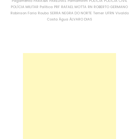
Pagamento
PARAÍBA
PARELHAS
Parnamirim
POLÍCIA
POLÍCIA CIVIL
POLÍCIA MILITAR
Política
PRF
RAFAEL MOTTA
RN
ROBERTO GERMANO
Robinson Faria
Roubo
SERRA NEGRA DO NORTE
Temer
UFRN
Vivaldo
Costa
Água
ÁLVARO DIAS