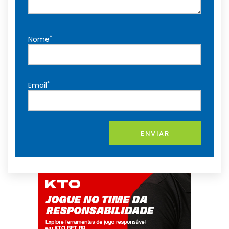
*
Nome
*
Email
ENVIAR