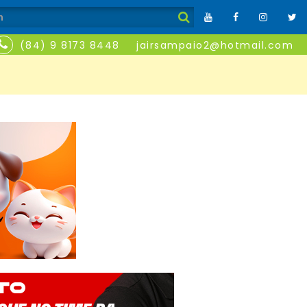
(84) 9 8173 8448
jairsampaio2@hotmail.com