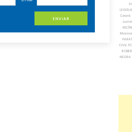
A
LEGISL
Ceará
ENVIAR
curra
INCÊ
Mosso
PARA
CIVIL
PO
ROBE
NEGRA 