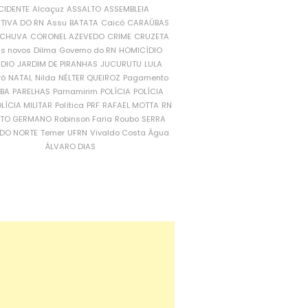
CIDENTE
Alcaçuz
ASSALTO
ASSEMBLEIA
ATIVA DO RN
Assu
BATATA
Caicó
CARAÚBAS
CHUVA
CORONEL AZEVEDO
CRIME
CRUZETA
is novos
Dilma
Governo do RN
HOMICÍDIO
NDIO
JARDIM DE PIRANHAS
JUCURUTU
LULA
ró
NATAL
Nilda
NÉLTER QUEIROZ
Pagamento
ÍBA
PARELHAS
Parnamirim
POLÍCIA
POLÍCIA
LÍCIA MILITAR
Política
PRF
RAFAEL MOTTA
RN
RTO GERMANO
Robinson Faria
Roubo
SERRA
DO NORTE
Temer
UFRN
Vivaldo Costa
Água
ÁLVARO DIAS