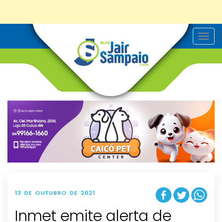
T
o
g
g
l
e
n
a
v
i
g
a
t
i
o
n
13 DE OUTUBRO DE 2021
Inmet emite alerta de