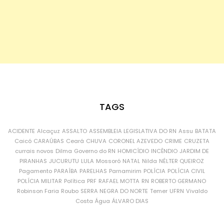
TAGS
ACIDENTE
Alcaçuz
ASSALTO
ASSEMBLEIA LEGISLATIVA DO RN
Assu
BATATA
Caicó
CARAÚBAS
Ceará
CHUVA
CORONEL AZEVEDO
CRIME
CRUZETA
currais novos
Dilma
Governo do RN
HOMICÍDIO
INCÊNDIO
JARDIM DE
PIRANHAS
JUCURUTU
LULA
Mossoró
NATAL
Nilda
NÉLTER QUEIROZ
Pagamento
PARAÍBA
PARELHAS
Parnamirim
POLÍCIA
POLÍCIA CIVIL
POLÍCIA MILITAR
Política
PRF
RAFAEL MOTTA
RN
ROBERTO GERMANO
Robinson Faria
Roubo
SERRA NEGRA DO NORTE
Temer
UFRN
Vivaldo
Costa
Água
ÁLVARO DIAS