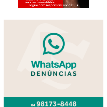
Jogue com responsabilidade. 18+