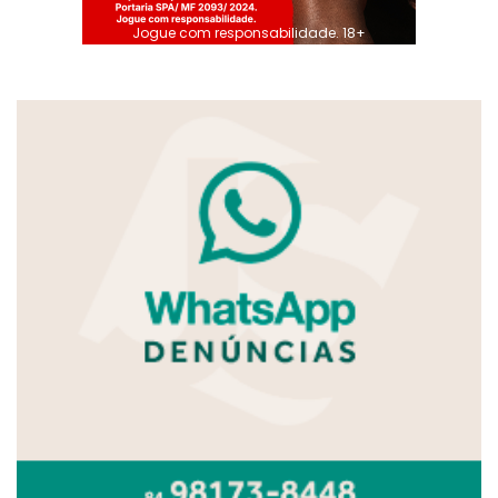
Jogue com responsabilidade. 18+