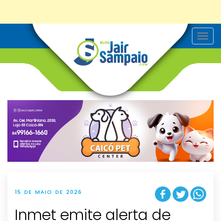
T
o
g
g
l
e
n
a
v
i
g
a
t
i
o
n
15 DE MAIO DE 2026
Inmet emite alerta de