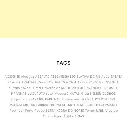
TAGS
ACIDENTE
Alcaçuz
ASSALTO
ASSEMBLEIA LEGISLATIVA DO RN
Assu
BATATA
Caicó
CARAÚBAS
Ceará
CHUVA
CORONEL AZEVEDO
CRIME
CRUZETA
currais novos
Dilma
Governo do RN
HOMICÍDIO
INCÊNDIO
JARDIM DE
PIRANHAS
JUCURUTU
LULA
Mossoró
NATAL
Nilda
NÉLTER QUEIROZ
Pagamento
PARAÍBA
PARELHAS
Parnamirim
POLÍCIA
POLÍCIA CIVIL
POLÍCIA MILITAR
Política
PRF
RAFAEL MOTTA
RN
ROBERTO GERMANO
Robinson Faria
Roubo
SERRA NEGRA DO NORTE
Temer
UFRN
Vivaldo
Costa
Água
ÁLVARO DIAS