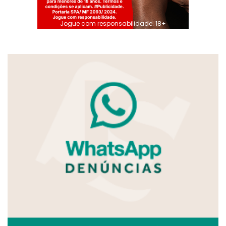
Jogue com responsabilidade. 18+