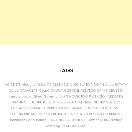
TAGS
ACIDENTE
Alcaçuz
ASSALTO
ASSEMBLEIA LEGISLATIVA DO RN
Assu
BATATA
Caicó
CARAÚBAS
Ceará
CHUVA
CORONEL AZEVEDO
CRIME
CRUZETA
currais novos
Dilma
Governo do RN
HOMICÍDIO
INCÊNDIO
JARDIM DE
PIRANHAS
JUCURUTU
LULA
Mossoró
NATAL
Nilda
NÉLTER QUEIROZ
Pagamento
PARAÍBA
PARELHAS
Parnamirim
POLÍCIA
POLÍCIA CIVIL
POLÍCIA MILITAR
Política
PRF
RAFAEL MOTTA
RN
ROBERTO GERMANO
Robinson Faria
Roubo
SERRA NEGRA DO NORTE
Temer
UFRN
Vivaldo
Costa
Água
ÁLVARO DIAS