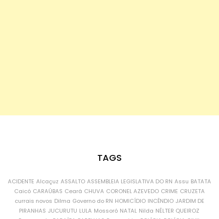
TAGS
ACIDENTE
Alcaçuz
ASSALTO
ASSEMBLEIA LEGISLATIVA DO RN
Assu
BATATA
Caicó
CARAÚBAS
Ceará
CHUVA
CORONEL AZEVEDO
CRIME
CRUZETA
currais novos
Dilma
Governo do RN
HOMICÍDIO
INCÊNDIO
JARDIM DE
PIRANHAS
JUCURUTU
LULA
Mossoró
NATAL
Nilda
NÉLTER QUEIROZ