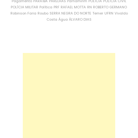
Pagamento
PARAÍBA
PARELHAS
Parnamirim
POLÍCIA
POLÍCIA CIVIL
POLÍCIA MILITAR
Política
PRF
RAFAEL MOTTA
RN
ROBERTO GERMANO
Robinson Faria
Roubo
SERRA NEGRA DO NORTE
Temer
UFRN
Vivaldo
Costa
Água
ÁLVARO DIAS