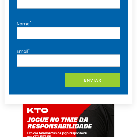
*
Nome
*
Email
ENVIAR