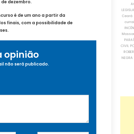
5 de dezembro.
A
LEGISL
curso é de um ano a partir da
Ceará
curra
s finais, com a possibilidade de
INCÊ
ses.
Mosso
PARA
CIVIL
PO
a opinião
ROBE
NEGRA 
il não será publicado.