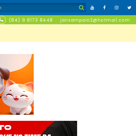
(84) 9 8173 8448
jairsampaio2@hotmail.com