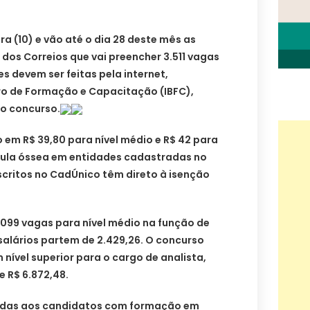
 (10) e vão até o dia 28 deste mês as
 dos Correios que vai preencher 3.511 vagas
es devem ser feitas pela internet,
iro de Formação e Capacitação (IBFC),
lo concurso.
o em R$ 39,80 para nível médio e R$ 42 para
dula óssea em entidades cadastradas no
nscritos no CadÚnico têm direto à isenção
.099 vagas para nível médio na função de
salários partem de 2.429,26. O concurso
 nível superior para o cargo de analista,
e R$ 6.872,48.
adas aos candidatos com formação em