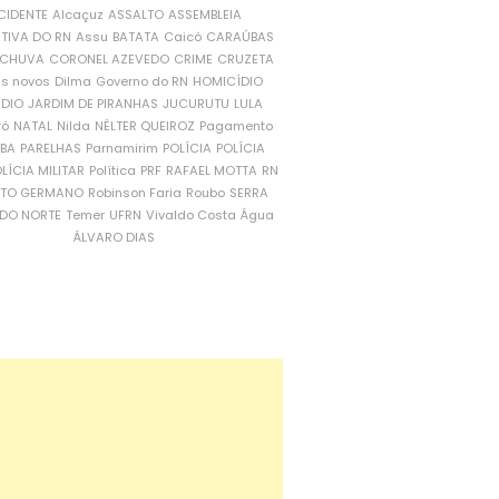
CIDENTE
Alcaçuz
ASSALTO
ASSEMBLEIA
ATIVA DO RN
Assu
BATATA
Caicó
CARAÚBAS
CHUVA
CORONEL AZEVEDO
CRIME
CRUZETA
is novos
Dilma
Governo do RN
HOMICÍDIO
NDIO
JARDIM DE PIRANHAS
JUCURUTU
LULA
ró
NATAL
Nilda
NÉLTER QUEIROZ
Pagamento
ÍBA
PARELHAS
Parnamirim
POLÍCIA
POLÍCIA
LÍCIA MILITAR
Política
PRF
RAFAEL MOTTA
RN
RTO GERMANO
Robinson Faria
Roubo
SERRA
DO NORTE
Temer
UFRN
Vivaldo Costa
Água
ÁLVARO DIAS