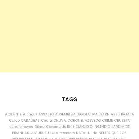
TAGS
ACIDENTE
Alcaçuz
ASSALTO
ASSEMBLEIA LEGISLATIVA DO RN
Assu
BATATA
Caicó
CARAÚBAS
Ceará
CHUVA
CORONEL AZEVEDO
CRIME
CRUZETA
currais novos
Dilma
Governo do RN
HOMICÍDIO
INCÊNDIO
JARDIM DE
PIRANHAS
JUCURUTU
LULA
Mossoró
NATAL
Nilda
NÉLTER QUEIROZ
Pagamento
PARAÍBA
PARELHAS
Parnamirim
POLÍCIA
POLÍCIA CIVIL