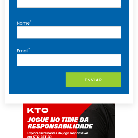
*
Nome
*
Email
ENVIAR