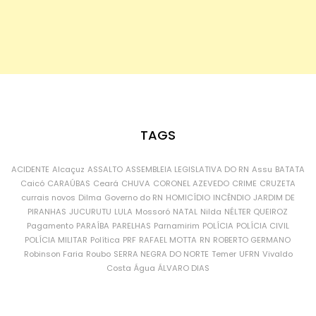
TAGS
ACIDENTE
Alcaçuz
ASSALTO
ASSEMBLEIA LEGISLATIVA DO RN
Assu
BATATA
Caicó
CARAÚBAS
Ceará
CHUVA
CORONEL AZEVEDO
CRIME
CRUZETA
currais novos
Dilma
Governo do RN
HOMICÍDIO
INCÊNDIO
JARDIM DE
PIRANHAS
JUCURUTU
LULA
Mossoró
NATAL
Nilda
NÉLTER QUEIROZ
Pagamento
PARAÍBA
PARELHAS
Parnamirim
POLÍCIA
POLÍCIA CIVIL
POLÍCIA MILITAR
Política
PRF
RAFAEL MOTTA
RN
ROBERTO GERMANO
Robinson Faria
Roubo
SERRA NEGRA DO NORTE
Temer
UFRN
Vivaldo
Costa
Água
ÁLVARO DIAS