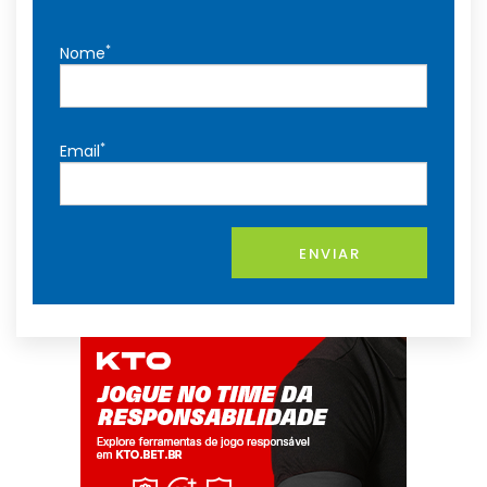
*
Nome
*
Email
ENVIAR