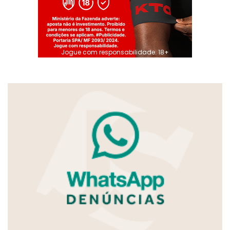
Jogue com responsabilidade. 18+