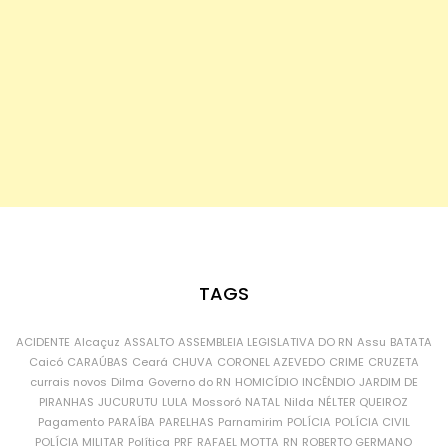
TAGS
ACIDENTE
Alcaçuz
ASSALTO
ASSEMBLEIA LEGISLATIVA DO RN
Assu
BATATA
Caicó
CARAÚBAS
Ceará
CHUVA
CORONEL AZEVEDO
CRIME
CRUZETA
currais novos
Dilma
Governo do RN
HOMICÍDIO
INCÊNDIO
JARDIM DE
PIRANHAS
JUCURUTU
LULA
Mossoró
NATAL
Nilda
NÉLTER QUEIROZ
Pagamento
PARAÍBA
PARELHAS
Parnamirim
POLÍCIA
POLÍCIA CIVIL
POLÍCIA MILITAR
Política
PRF
RAFAEL MOTTA
RN
ROBERTO GERMANO