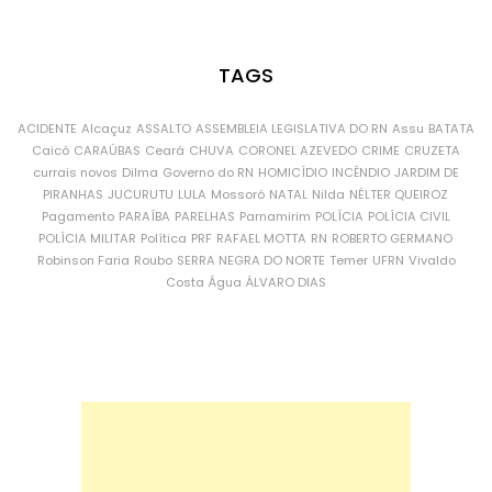
TAGS
ACIDENTE
Alcaçuz
ASSALTO
ASSEMBLEIA LEGISLATIVA DO RN
Assu
BATATA
Caicó
CARAÚBAS
Ceará
CHUVA
CORONEL AZEVEDO
CRIME
CRUZETA
currais novos
Dilma
Governo do RN
HOMICÍDIO
INCÊNDIO
JARDIM DE
PIRANHAS
JUCURUTU
LULA
Mossoró
NATAL
Nilda
NÉLTER QUEIROZ
Pagamento
PARAÍBA
PARELHAS
Parnamirim
POLÍCIA
POLÍCIA CIVIL
POLÍCIA MILITAR
Política
PRF
RAFAEL MOTTA
RN
ROBERTO GERMANO
Robinson Faria
Roubo
SERRA NEGRA DO NORTE
Temer
UFRN
Vivaldo
Costa
Água
ÁLVARO DIAS