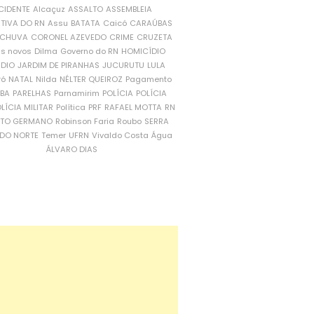
CIDENTE
Alcaçuz
ASSALTO
ASSEMBLEIA
ATIVA DO RN
Assu
BATATA
Caicó
CARAÚBAS
CHUVA
CORONEL AZEVEDO
CRIME
CRUZETA
is novos
Dilma
Governo do RN
HOMICÍDIO
NDIO
JARDIM DE PIRANHAS
JUCURUTU
LULA
ró
NATAL
Nilda
NÉLTER QUEIROZ
Pagamento
ÍBA
PARELHAS
Parnamirim
POLÍCIA
POLÍCIA
LÍCIA MILITAR
Política
PRF
RAFAEL MOTTA
RN
RTO GERMANO
Robinson Faria
Roubo
SERRA
DO NORTE
Temer
UFRN
Vivaldo Costa
Água
ÁLVARO DIAS