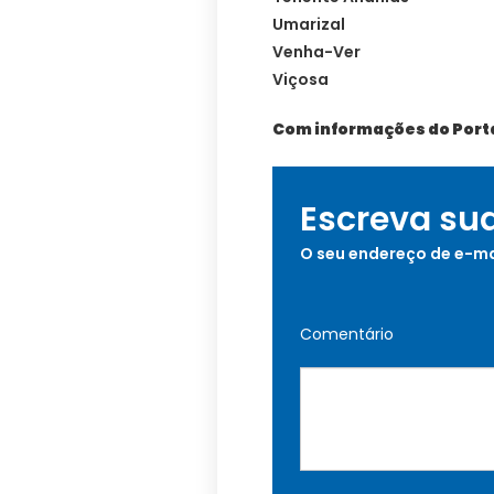
Umarizal
Venha-Ver
Viçosa
Com informações do Porta
Escreva su
O seu endereço de e-ma
Comentário