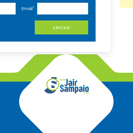
*
Email
ENVIAR