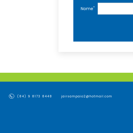
*
Nome
(84) 9 8173 8448
jairsampaio2@hotmail.com