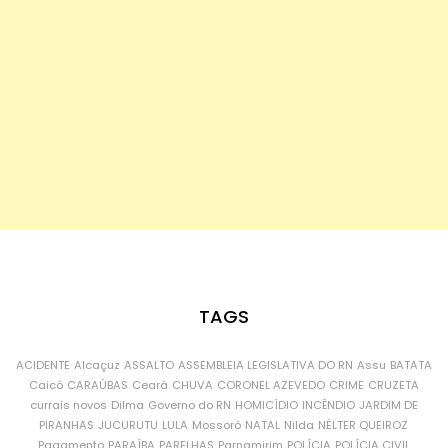
TAGS
ACIDENTE
Alcaçuz
ASSALTO
ASSEMBLEIA LEGISLATIVA DO RN
Assu
BATATA
Caicó
CARAÚBAS
Ceará
CHUVA
CORONEL AZEVEDO
CRIME
CRUZETA
currais novos
Dilma
Governo do RN
HOMICÍDIO
INCÊNDIO
JARDIM DE
PIRANHAS
JUCURUTU
LULA
Mossoró
NATAL
Nilda
NÉLTER QUEIROZ
Pagamento
PARAÍBA
PARELHAS
Parnamirim
POLÍCIA
POLÍCIA CIVIL