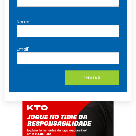
*
Nome
*
Email
ENVIAR