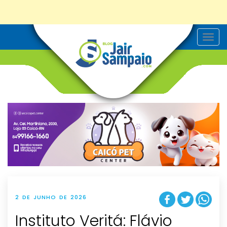
T
o
g
g
l
e
n
a
v
i
g
a
t
i
o
n
2 DE JUNHO DE 2026
Instituto Veritá: Flávio