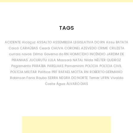
TAGS
ACIDENTE
Alcaçuz
ASSALTO
ASSEMBLEIA LEGISLATIVA DO RN
Assu
BATATA
Caicó
CARAÚBAS
Ceará
CHUVA
CORONEL AZEVEDO
CRIME
CRUZETA
currais novos
Dilma
Governo do RN
HOMICÍDIO
INCÊNDIO
JARDIM DE
PIRANHAS
JUCURUTU
LULA
Mossoró
NATAL
Nilda
NÉLTER QUEIROZ
Pagamento
PARAÍBA
PARELHAS
Parnamirim
POLÍCIA
POLÍCIA CIVIL
POLÍCIA MILITAR
Política
PRF
RAFAEL MOTTA
RN
ROBERTO GERMANO
Robinson Faria
Roubo
SERRA NEGRA DO NORTE
Temer
UFRN
Vivaldo
Costa
Água
ÁLVARO DIAS