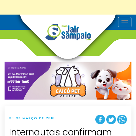
T
o
g
g
l
e
n
a
v
i
g
a
t
i
o
n
30 DE MARÇO DE 2016
Internautas confirmam