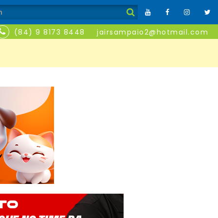
(84) 9 8173 8448
jairsampaio2@hotmail.com