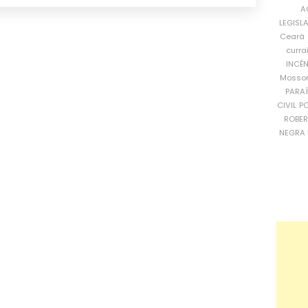
A
LEGISL
Ceará
curra
INCÊ
Mosso
PARA
CIVIL
PO
ROBE
NEGRA 