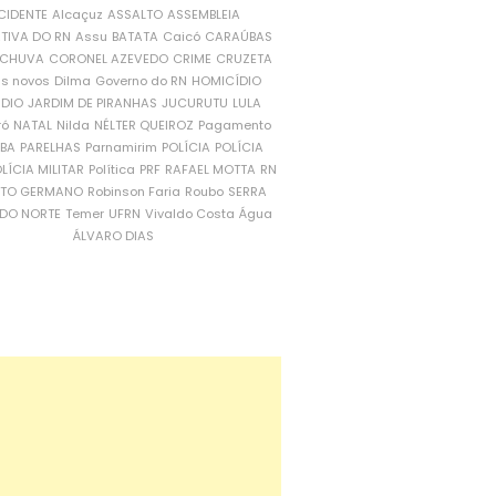
CIDENTE
Alcaçuz
ASSALTO
ASSEMBLEIA
ATIVA DO RN
Assu
BATATA
Caicó
CARAÚBAS
CHUVA
CORONEL AZEVEDO
CRIME
CRUZETA
is novos
Dilma
Governo do RN
HOMICÍDIO
NDIO
JARDIM DE PIRANHAS
JUCURUTU
LULA
ró
NATAL
Nilda
NÉLTER QUEIROZ
Pagamento
ÍBA
PARELHAS
Parnamirim
POLÍCIA
POLÍCIA
LÍCIA MILITAR
Política
PRF
RAFAEL MOTTA
RN
RTO GERMANO
Robinson Faria
Roubo
SERRA
DO NORTE
Temer
UFRN
Vivaldo Costa
Água
ÁLVARO DIAS