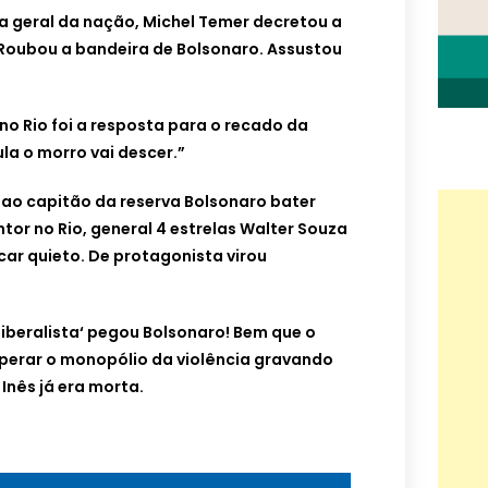
a geral da nação, Michel Temer decretou a
. Roubou a bandeira de Bolsonaro. Assustou
 no Rio foi a resposta para o recado da
ula o morro vai descer.”
 ao capitão da reserva Bolsonaro bater
tor no Rio, general 4 estrelas Walter Souza
icar quieto. De protagonista virou
iberalista‘ pegou Bolsonaro! Bem que o
uperar o monopólio da violência gravando
Inês já era morta.