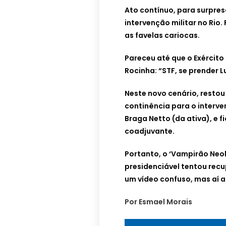
Ato contínuo, para surpres
intervenção militar no Rio
as favelas cariocas.
Pareceu até que o Exército
Rocinha: “STF, se prender L
Neste novo cenário, restou
continência para o interven
Braga Netto (da ativa), e f
coadjuvante.
Portanto, o ‘Vampirão Neol
presidenciável tentou rec
um vídeo confuso, mas aí a 
Por Esmael Morais