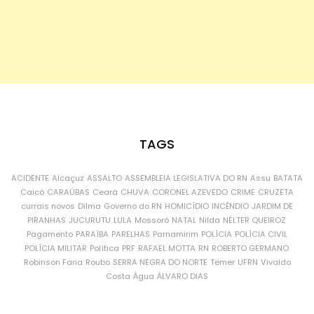
TAGS
ACIDENTE
Alcaçuz
ASSALTO
ASSEMBLEIA LEGISLATIVA DO RN
Assu
BATATA
Caicó
CARAÚBAS
Ceará
CHUVA
CORONEL AZEVEDO
CRIME
CRUZETA
currais novos
Dilma
Governo do RN
HOMICÍDIO
INCÊNDIO
JARDIM DE
PIRANHAS
JUCURUTU
LULA
Mossoró
NATAL
Nilda
NÉLTER QUEIROZ
Pagamento
PARAÍBA
PARELHAS
Parnamirim
POLÍCIA
POLÍCIA CIVIL
POLÍCIA MILITAR
Política
PRF
RAFAEL MOTTA
RN
ROBERTO GERMANO
Robinson Faria
Roubo
SERRA NEGRA DO NORTE
Temer
UFRN
Vivaldo
Costa
Água
ÁLVARO DIAS