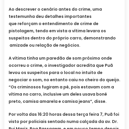
Ao descrever o cenário antes do crime, uma
testemunha deu detalhes importantes
que reforçam o entendimento de crime de
pistolagem, tendo em vista a vítima levara os
suspeitos dentro do próprio carro, demonstrando
amizade ou relação de negócios.
A vítima tinha um paredão de som próximo onde
ocorreu o crime, o investigador acredita que Puã
levou os suspeitos para o local no intuito de
negociar o som, no entanto caiu no cheiro do queijo.
“Os criminosos fugiram a pé, pois estavam com a
vítima no carro, inclusive um deles usava boné
preto, camisa amarela e camisa jeans”, disse.
Por volta das 16:20 horas dessa terça feira 7, Puã foi
visto por policiais sentado numa calçada da av. Dr.
Rui Mariz, Boa Passagem, e em pouco tempo depois