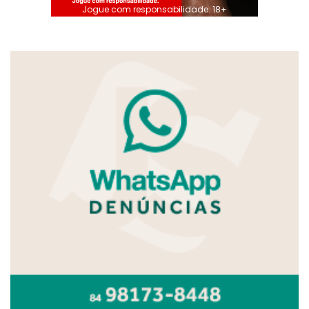
Jogue com responsabilidade. 18+