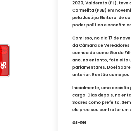
2020, Valdereto (PL), teve
Carmelita (PSB) em novemb
pela Justiça Eleitoral de c
poder político e econômico
Com isso, no dia 17 de no
da Câmara de Vereadores d
conhecido como Gordo Filh
ano, no entanto, foi eleit
parlamentares, Doel Soares
anterior. E então começou
Inicialmente, uma decisão 
cargo. Dias depois, no ent
Soares como prefeito. Sem 
ele precisou contratar um 
G1-RN