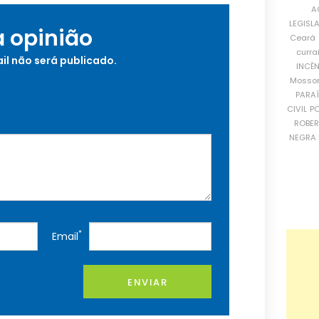
A
LEGISL
a opinião
Ceará
curra
il não será publicado.
INCÊ
Mosso
PARA
CIVIL
PO
ROBE
NEGRA 
*
Email
ENVIAR