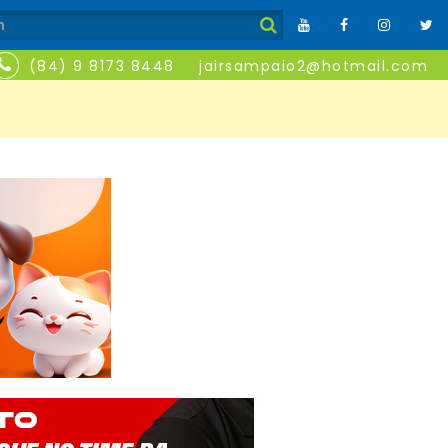
(84) 9 8173 8448
jairsampaio2@hotmail.com