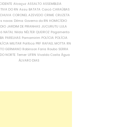
CIDENTE
Alcaçuz
ASSALTO
ASSEMBLEIA
ATIVA DO RN
Assu
BATATA
Caicó
CARAÚBAS
CHUVA
CORONEL AZEVEDO
CRIME
CRUZETA
is novos
Dilma
Governo do RN
HOMICÍDIO
NDIO
JARDIM DE PIRANHAS
JUCURUTU
LULA
ró
NATAL
Nilda
NÉLTER QUEIROZ
Pagamento
ÍBA
PARELHAS
Parnamirim
POLÍCIA
POLÍCIA
LÍCIA MILITAR
Política
PRF
RAFAEL MOTTA
RN
RTO GERMANO
Robinson Faria
Roubo
SERRA
DO NORTE
Temer
UFRN
Vivaldo Costa
Água
ÁLVARO DIAS