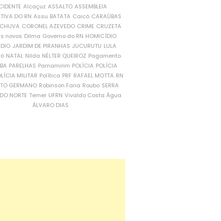
CIDENTE
Alcaçuz
ASSALTO
ASSEMBLEIA
ATIVA DO RN
Assu
BATATA
Caicó
CARAÚBAS
CHUVA
CORONEL AZEVEDO
CRIME
CRUZETA
is novos
Dilma
Governo do RN
HOMICÍDIO
NDIO
JARDIM DE PIRANHAS
JUCURUTU
LULA
ró
NATAL
Nilda
NÉLTER QUEIROZ
Pagamento
ÍBA
PARELHAS
Parnamirim
POLÍCIA
POLÍCIA
LÍCIA MILITAR
Política
PRF
RAFAEL MOTTA
RN
RTO GERMANO
Robinson Faria
Roubo
SERRA
DO NORTE
Temer
UFRN
Vivaldo Costa
Água
ÁLVARO DIAS