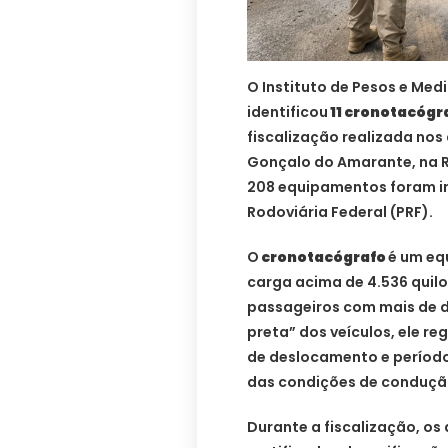
O Instituto de Pesos e Med
identificou
11 cronotacógr
fiscalização realizada nos
Gonçalo do Amarante, na R
208 equipamentos foram i
Rodoviária Federal (PRF).
O
cronotacógrafo
é um eq
carga acima de 4.536 quilo
passageiros com mais de d
preta” dos veículos, ele r
de deslocamento e períod
das condições de condução
Durante a fiscalização, os