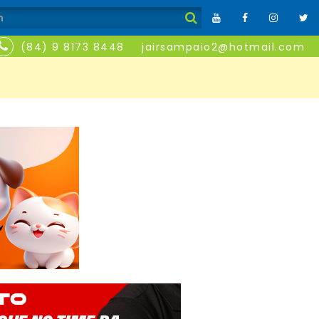
(84) 9 8173 8448
jairsampaio2@hotmail.com