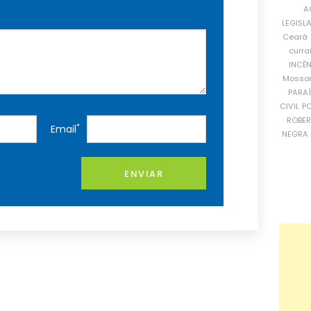
A
LEGISL
Ceará
curra
INCÊ
Mosso
PARA
CIVIL
PO
ROBE
*
Email
NEGRA 
ENVIAR