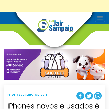
T
o
g
g
l
e
n
a
v
i
g
a
t
i
o
n
15 DE FEVEREIRO DE 2018
iPhones novos e usados é