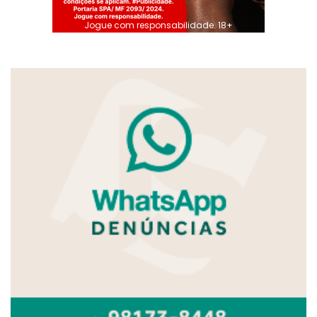
Jogue com responsabilidade. 18+