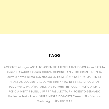
TAGS
ACIDENTE
Alcaçuz
ASSALTO
ASSEMBLEIA LEGISLATIVA DO RN
Assu
BATATA
Caicó
CARAÚBAS
Ceará
CHUVA
CORONEL AZEVEDO
CRIME
CRUZETA
currais novos
Dilma
Governo do RN
HOMICÍDIO
INCÊNDIO
JARDIM DE
PIRANHAS
JUCURUTU
LULA
Mossoró
NATAL
Nilda
NÉLTER QUEIROZ
Pagamento
PARAÍBA
PARELHAS
Parnamirim
POLÍCIA
POLÍCIA CIVIL
POLÍCIA MILITAR
Política
PRF
RAFAEL MOTTA
RN
ROBERTO GERMANO
Robinson Faria
Roubo
SERRA NEGRA DO NORTE
Temer
UFRN
Vivaldo
Costa
Água
ÁLVARO DIAS