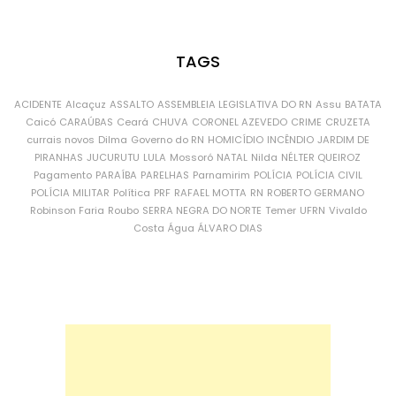
TAGS
ACIDENTE
Alcaçuz
ASSALTO
ASSEMBLEIA LEGISLATIVA DO RN
Assu
BATATA
Caicó
CARAÚBAS
Ceará
CHUVA
CORONEL AZEVEDO
CRIME
CRUZETA
currais novos
Dilma
Governo do RN
HOMICÍDIO
INCÊNDIO
JARDIM DE
PIRANHAS
JUCURUTU
LULA
Mossoró
NATAL
Nilda
NÉLTER QUEIROZ
Pagamento
PARAÍBA
PARELHAS
Parnamirim
POLÍCIA
POLÍCIA CIVIL
POLÍCIA MILITAR
Política
PRF
RAFAEL MOTTA
RN
ROBERTO GERMANO
Robinson Faria
Roubo
SERRA NEGRA DO NORTE
Temer
UFRN
Vivaldo
Costa
Água
ÁLVARO DIAS