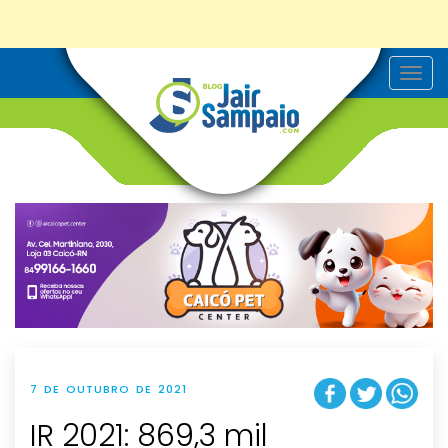
T
o
g
g
l
e
n
a
v
i
g
a
t
i
o
n
7 DE OUTUBRO DE 2021
IR 2021: 869,3 mil