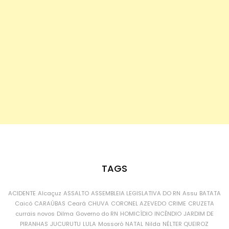
TAGS
ACIDENTE
Alcaçuz
ASSALTO
ASSEMBLEIA LEGISLATIVA DO RN
Assu
BATATA
Caicó
CARAÚBAS
Ceará
CHUVA
CORONEL AZEVEDO
CRIME
CRUZETA
currais novos
Dilma
Governo do RN
HOMICÍDIO
INCÊNDIO
JARDIM DE
PIRANHAS
JUCURUTU
LULA
Mossoró
NATAL
Nilda
NÉLTER QUEIROZ