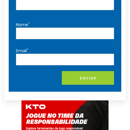
*
Nome
*
Email
ENVIAR