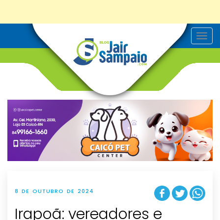
T
o
g
g
l
e
n
a
v
i
g
a
t
i
o
n
8 DE OUTUBRO DE 2024
Irapoã: vereadores e