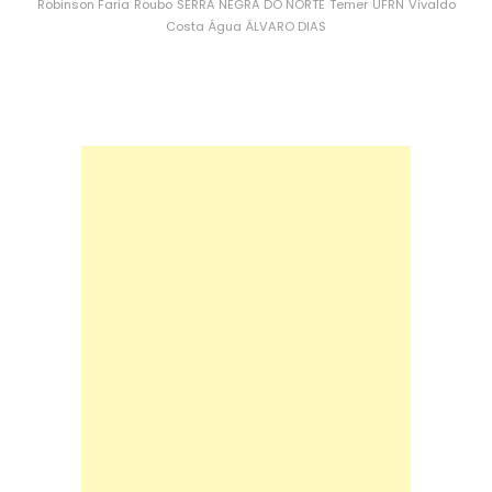
Robinson Faria
Roubo
SERRA NEGRA DO NORTE
Temer
UFRN
Vivaldo
Costa
Água
ÁLVARO DIAS