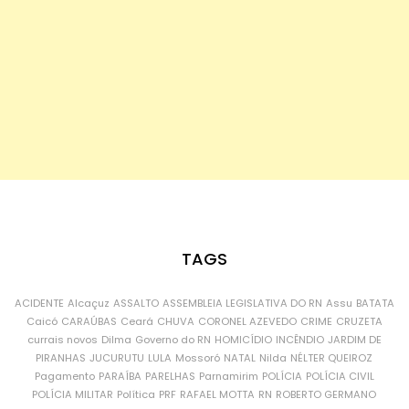
TAGS
ACIDENTE
Alcaçuz
ASSALTO
ASSEMBLEIA LEGISLATIVA DO RN
Assu
BATATA
Caicó
CARAÚBAS
Ceará
CHUVA
CORONEL AZEVEDO
CRIME
CRUZETA
currais novos
Dilma
Governo do RN
HOMICÍDIO
INCÊNDIO
JARDIM DE
PIRANHAS
JUCURUTU
LULA
Mossoró
NATAL
Nilda
NÉLTER QUEIROZ
Pagamento
PARAÍBA
PARELHAS
Parnamirim
POLÍCIA
POLÍCIA CIVIL
POLÍCIA MILITAR
Política
PRF
RAFAEL MOTTA
RN
ROBERTO GERMANO