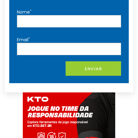
*
Nome
*
Email
ENVIAR