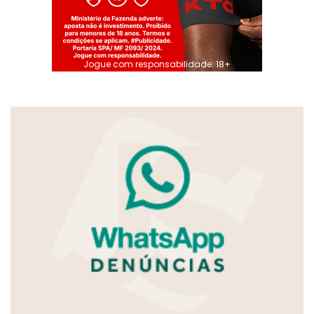
Jogue com responsabilidade. 18+