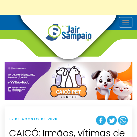
T
o
g
g
l
e
n
a
v
i
g
a
t
i
o
n
15 DE AGOSTO DE 2020
CAICÓ: Irmãos, vítimas de