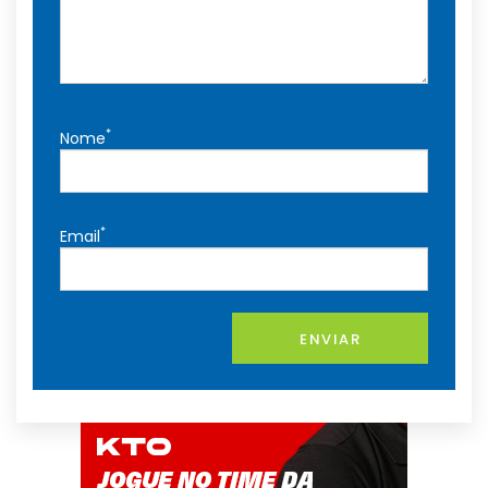
*
Nome
*
Email
ENVIAR