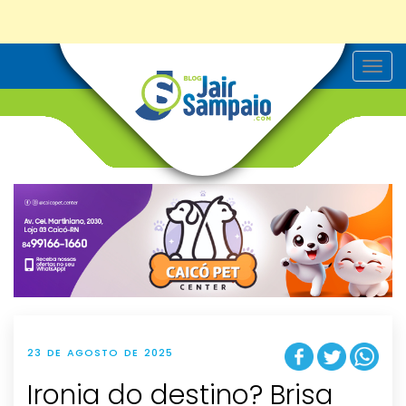
T
o
g
g
l
e
n
a
v
i
g
a
t
i
o
n
23 DE AGOSTO DE 2025
Ironia do destino? Brisa