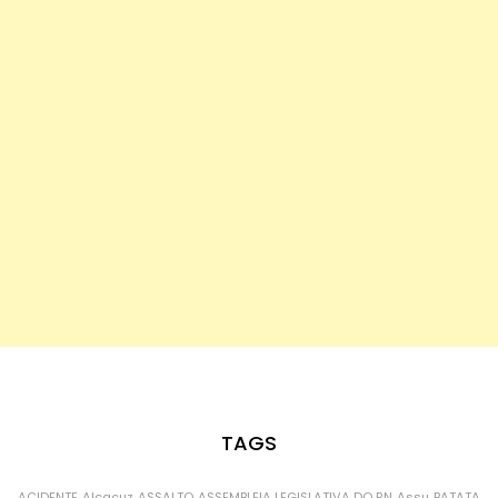
TAGS
ACIDENTE
Alcaçuz
ASSALTO
ASSEMBLEIA LEGISLATIVA DO RN
Assu
BATATA