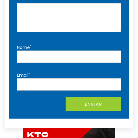
*
Nome
*
Email
ENVIAR