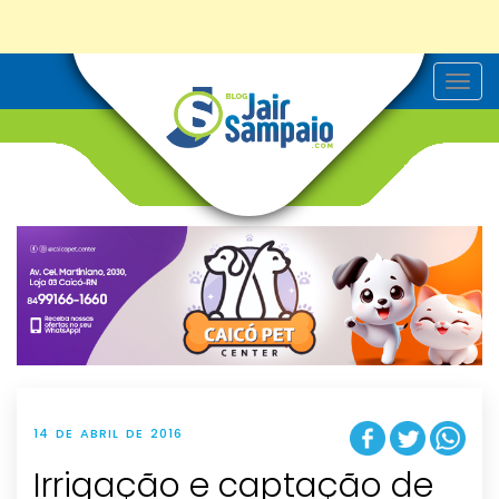
T
o
g
g
l
e
n
a
v
i
g
a
t
i
o
n
14 DE ABRIL DE 2016
Irrigação e captação de